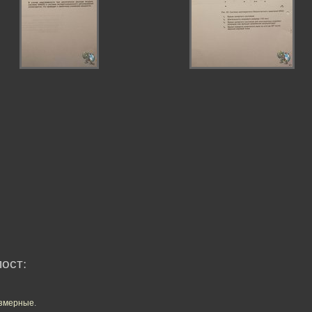
пост:
азмерные
.