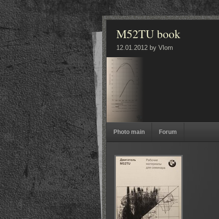
M52TU book
12.01.2012 by Vlom
Photo main
Forum